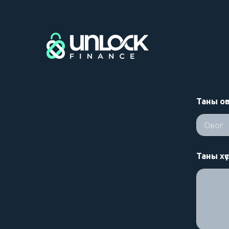
Т
Таны о
а
н
ы
First
Таны хү