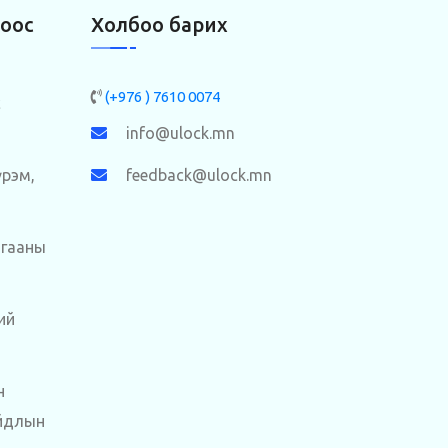
боос
Холбоо барих
(+976 ) 7610 0074
с
info@ulock.mn
үрэм,
feedback@ulock.mn
агааны
ий
н
йдлын