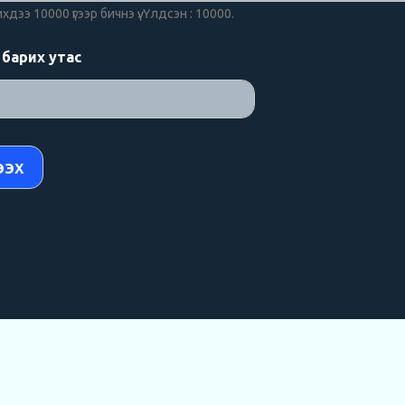
дээ 10000 үгээр бичнэ үү. Үлдсэн : 10000.
барих утас
ээх