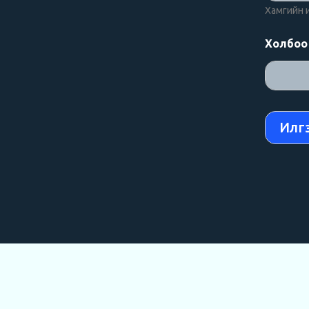
Хамгийн их
Холбоо 
Илг