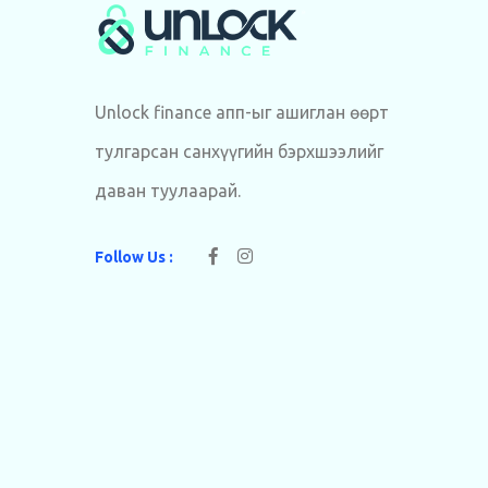
Unlock finance апп-ыг ашиглан өөрт
тулгарсан санхүүгийн бэрхшээлийг
даван туулаарай.
Follow Us :