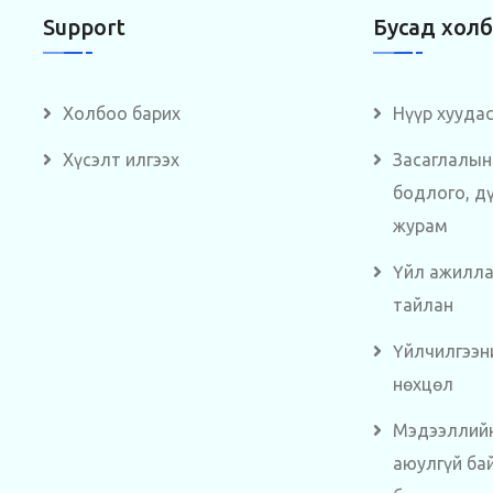
Support
Бусад хол
Холбоо барих
Нүүр хууда
Хүсэлт илгээх
Засаглалын
бодлого, д
журам
Үйл ажилл
тайлан
Үйлчилгээн
нөхцөл
Мэдээллий
аюулгүй ба