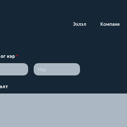
Эхлэл
Компани
вог нэр
*
Last
сэлт