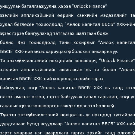
уншуулан баталгаажуулна. Хэрэв “Unlock Finance”
зээлийн аппликэйшний өөрийн санхүүгийн мэдээллийг Та
худал бөглөсөн тохиолдолд “Анлок капитал ББСБ” ХХК-ийн
зүгээс гэрээ байгуулахад татгалзах шалтгаан болж
болно. Энэ тохиолдолд Таны хохирлыг “Анлок капитал
ББСБ” ХХК-ний зүгээс хариуцахгүй болохыг анхаарна уу.
Та энэхүү үйлчилгээний нөхцөлийг зөвшөөрч, “Unlock Finance”
зээлийн аппликэйшнийг ашигласан нь та болон “Анлок
капитал ББСБ” ХХК-ний хооронд зээлийн гэрээ
байгуулсан, эсхүл “Анлок капитал ББСБ” ХХК нь танд зээл
олгох амлалт өгсөн, гэрээ байгуулах санал гаргасан, эсхүл уг
саналыг хүлээн зөвшөөрсөн гэж үзэх үндэслэл болохгүй.
Түүнчлэн энэхүү үйлчилгээний нөхцөл нь уг нөхцөлд тусгайлан
дурдсанаас бусад асуудлаар “Анлок капитал ББСБ” ХХК-ний
эсрэг ямарваа нэг шаардлага гаргах эрхийг танд олгохгүй