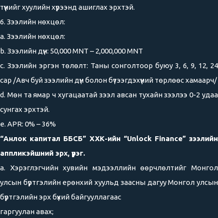
түүнийг хуулийн хүрээнд ашиглах эрхтэй.
6. Зээлийн нөхцөл:
a. Зээлийн нөхцөл:
b. Зээлийн дүн: 50,000 MNT – 2,000,000 MNT
c. Зээлийн эргэн төлөлт: Таны сонголтоор буюу 3, 6, 9, 12, 24
сар /Авч буй зээлийн дүн болон бүтээгдэхүүний төрлөөс хамаарч/
d. Мөн та ямар ч хугацаатай зээл авсан тухайн зээлээ 0-2 удаа
сунгах эрхтэй.
e. APR: 0% – 36%
“Анлок капитал ББСБ” ХХК-ийн “Unlock Finance” зээлийн
аппликэйшний эрх, үүрэг.
a. Хэрэглэгчийн хувийн мэдээллийн өөрчлөлтийг Монгол
улсын бүртгэлийн ерөнхий хуульд заасны дагуу Монгол улсын
бүртгэлийн эрх бүхий байгууллагаас
гаргуулан авах;