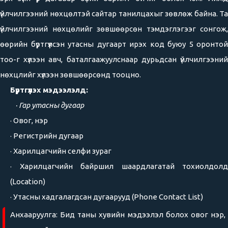
үйлчилгээний нөхцөлтэй сайтар танилцахыг зөвлөж байна. Та
үйлчилгээний нөхцөлийг зөвшөөрсөн тэмдэглэгээг сонгож,
өөрийн бүртгүүлсэн утасны дугаарт ирэх код буюу 5 оронтой
тоо-г хүлээн авч, баталгаажуулснаар дурьдсан үйлчилгээний
нөхцлийг хүлээн зөвшөөрсөнд тооцно.
Бүртгүүлэх мэдээлэлд:
· Гар утасны дугаар
· Овог, нэр
· Регистрийн дугаар
· Харилцагчийн селфи зураг
· Харилцагчийн байршил шаардлагатай тохиолдолд
(Location)
· Утасны хадгалагдсан дугаарууд (Phone Contact List)
Анхааруулга: Бид таны хувийн мэдээлэл болох овог нэр,