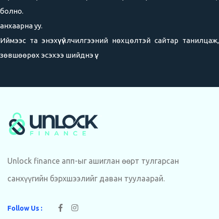
болно.
анхаарна уу.
Иймээс та энэхүү үйлчилгээний нөхцөлтэй сайтар танилцаж,
зөвшөөрөх эсэхээ шийднэ үү.
Unlock finance апп-ыг ашиглан өөрт тулгарсан
санхүүгийн бэрхшээлийг даван туулаарай.
Follow Us :