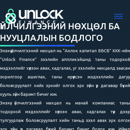
ҮЙЛЧИЛГЭЭНИЙ НӨХЦӨЛ БА
НУУЦЛАЛЫН БОДЛОГО
Энэхүү үйлчилгээний нөхцөл нь “Анлок капитал ББСБ” ХХК-ийн
“Unlock Finance” зээлийн аппликэйшнд таны тодорхой
мэдээллийг хүлээн авах, хадгалах, уг зээлийн нөхцөлд заасан
зорилгоор ашиглах, таны ирүүлсэн мэдээллийн дагуу
боловсруулалт хийх эрхийг олгох эрх зүйн үр дагавар бүхий
хууль зүйн баримт бичиг юм.
Энэхүү үйлчилгээний нөхцөл нь манай компаниас таны
тодорхой мэдээллийг хүлээн авах, хадгалах түүн дээр
тулгуурлаж боловсруулалт хийн таньд зээл авах эрх олгох
эрх зүйн үр дагавар бүхий баримт бичиг болох юм. Иймд