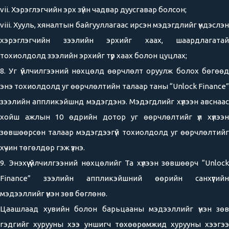
vii. Хэрэглэгчийн эрх зүйн чадвар дуусгавар болсон;
viii. Хууль, хяналтын байгууллагаас ирсэн мэдэгдлийг үндэслэн
хэрэглэгчийн зээлийн эрхийг хаах, шаардлагатай
тохиолдолд зээлийн эрхийг түр хаах болон цуцлах;
8. Уг үйлчилгээний нөхцөлд өөрчлөлт оруулж болох бөгөөд
энэ тохиолдолд уг өөрчлөлтийн талаар таны “Unlock Finance”
зээлийн аппликэйшнд мэдэгдэнэ. Мэдэгдлийг хүлээн авснаас
хойш ажлын 10 өдрийн дотор уг өөрчлөлтийг үл хүлээн
зөвшөөрсөн талаар мэдэгдээгүй тохиолдолд уг өөрчлөлтийг
хүчин төгөлдөр гэж үзнэ.
9. Энэхүү үйлчилгээний нөхцөлийг Та хүлээн зөвшөөрч “Unlock
Finance” зээлийн аппликэйшний өөрийн санхүүгийн
мэдээллийг үнэн зөв бөглөнө.
Цаашлаад хувийн болон барьцааны мэдээллийг үнэн зөв
гэдгийг хурууны хээ уншигч төхөөрөмжид хурууны хээгээ