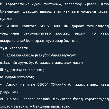
b. Хэрэглэгчийг хууль тогтоомж, гэрээгээр хүлээсэн үүргээ
биелүүлэхийг шаардах, шаардлагыг хангаагүй нөхцөлд гэрээг
цуцлах;
c. “Анлок капитал ББСБ” ХХК нь дараах тохиолдолд
урьдчилан сануулалгүйгээр зээлжих эрхийг түр хаах,
шаардлагатай бол гэрээг дуусгавар болгоно.
Үүнд, хэрэглэгч:
i. Гэрээгээр хүлээсэн үүргээ удаа дараа зөрчсөн;
ii. Зээлийг хууль бус үйл ажиллагаанд ашигласан;
iii. Худал мэдээлэл өгсөн;
iv. Хууран мэхэлсэн;
v. “Анлок капитал ББСБ” ХХК-ийн үйл ажиллагаанд саад
учруулсан;
vi. “Unlock Finance” зээлийн үйлчилгээг бусад хэрэглэгчдэд
хортой, зүй зохисгүй байдлаар ашигласан;