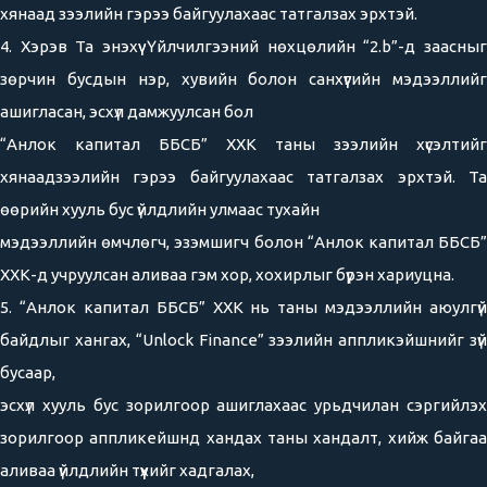
хянаад зээлийн гэрээ байгуулахаас татгалзах эрхтэй.
4. Хэрэв Та энэхүү Үйлчилгээний нөхцөлийн “2.b”-д заасныг
зөрчин бусдын нэр, хувийн болон санхүүгийн мэдээллийг
ашигласан, эсхүл дамжуулсан бол
“Анлок капитал ББСБ” ХХК таны зээлийн хүсэлтийг
хянаадзээлийн гэрээ байгуулахаас татгалзах эрхтэй. Та
өөрийн хууль бус үйлдлийн улмаас тухайн
мэдээллийн өмчлөгч, эзэмшигч болон “Анлок капитал ББСБ”
ХХК-д учруулсан аливаа гэм хор, хохирлыг бүрэн хариуцна.
5. “Анлок капитал ББСБ” ХХК нь таны мэдээллийн аюулгүй
байдлыг хангах, “Unlock Finance” зээлийн аппликэйшнийг зүй
бусаар,
эсхүл хууль бус зорилгоор ашиглахаас урьдчилан сэргийлэх
зорилгоор аппликейшнд хандах таны хандалт, хийж байгаа
аливаа үйлдлийн түүхийг хадгалах,