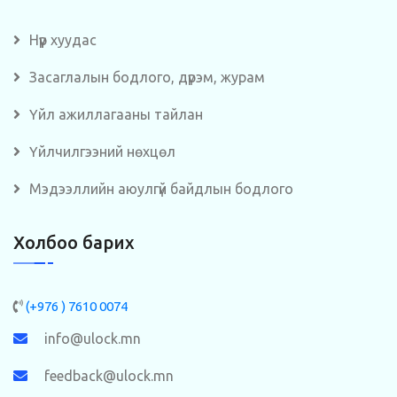
Нүүр хуудас
Засаглалын бодлого, дүрэм, журам
Үйл ажиллагааны тайлан
Үйлчилгээний нөхцөл
Мэдээллийн аюулгүй байдлын бодлого
Холбоо барих
(+976 ) 7610 0074
info@ulock.mn
feedback@ulock.mn