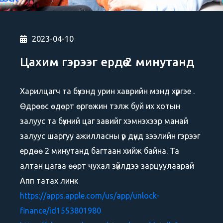
2023-04-10
Цахим гэрээг ердөө 2 минутанд
Харилцагч та бүхэнд урин хаврийн мэнд хүргэе .
Өдрөөс өдөрт өргөжин тэлж буй их хотын
залуус та бүхний цаг завийг хэмнэхээр манай
залуус шаргуу ажилласны үр дүнд зээлийн гэрээг
ердөө 2 минутанд багтаан хийж байна. Та
алтан цагаа өөрт чухал зүйлдээ зарцуулаарай
Апп татах линк
https://apps.apple.com/us/app/unlock-
finance/id1553801980