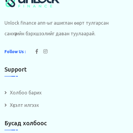
Unlock finance апп-ыг ашиглан өөрт тулгарсан
санхүүгийн бэрхшээлийг даван туулаарай.
Follow Us :
Support
Холбоо барих
Хүсэлт илгээх
Бусад холбоос