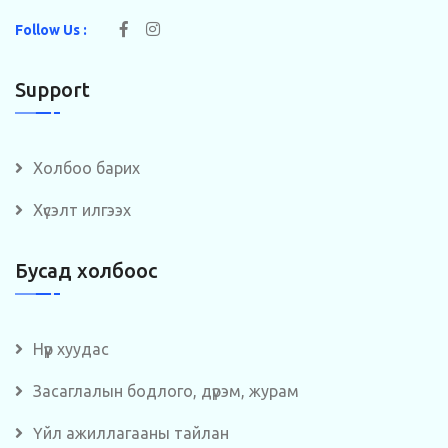
Follow Us :
Support
Холбоо барих
Хүсэлт илгээх
Бусад холбоос
Нүүр хуудас
Засаглалын бодлого, дүрэм, журам
Үйл ажиллагааны тайлан