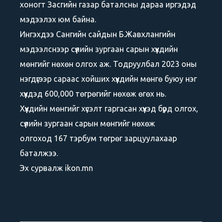
хоногт Засгийн газар баталсны дараа иргэдэд
мэдээлэх юм байна.
Ингэхдээ Сангийн сайдын Б.Жавхлангийн
мэдээлснээр сүүлийн зургаан сарын хүүхдийн
мөнгийг нөхөн олгох аж. Тодруулбал 2023 оны
нэгдүгээр сараас хойших хүүхдийн мөнгө буюу нэг
хүүхдэд 600,000 төгрөгийг нөхөж өгөх нь.
Хүүхдийн мөнгийг хүсэлт гаргасан хүүхэд бүрд олгох,
сүүлийн зургаан сарын мөнгийг нөхөж
олгоход 167 тэрбум төгрөг зарцуулахаар
баталжээ.
Эх сурвалж ikon.mn