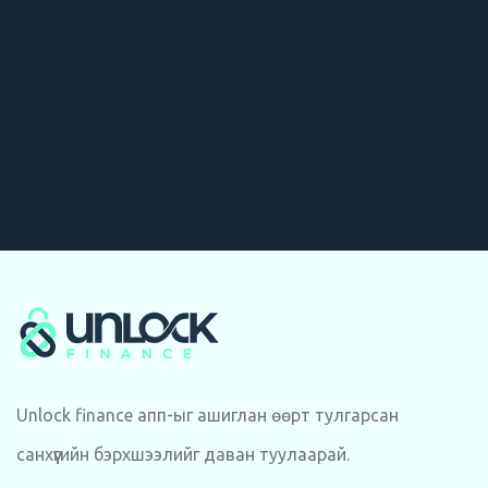
Unlock finance апп-ыг ашиглан өөрт тулгарсан
санхүүгийн бэрхшээлийг даван туулаарай.