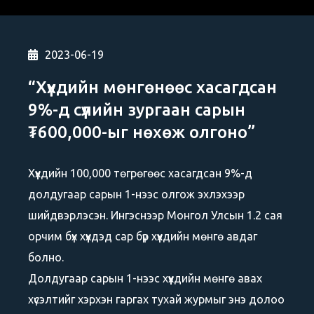
2023-06-19
“Хүүхдийн мөнгөнөөс хасагдсан
9%-д сүүлийн зургаан сарын
₮600,000-ыг нөхөж олгоно”
Хүүхдийн 100,000 төгрөгөөс хасагдсан 9%-д
долдугаар сарын 1-нээс олгож эхлэхээр
шийдвэрлэсэн. Ингэснээр Монгол Улсын 1.2 сая
орчим бүх хүүхдэд сар бүр хүүхдийн мөнгө авдаг
болно.
Долдугаар сарын 1-нээс хүүхдийн мөнгө авах
хүсэлтийг хэрхэн гаргах тухай журмыг энэ долоо